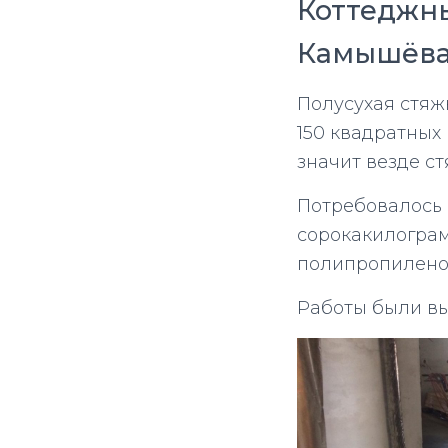
Коттеджны
Камышёва
Полусухая стяж
150 квадратных
значит везде с
Потребовалось 
сорокакилограм
полипропилено
Работы были вы