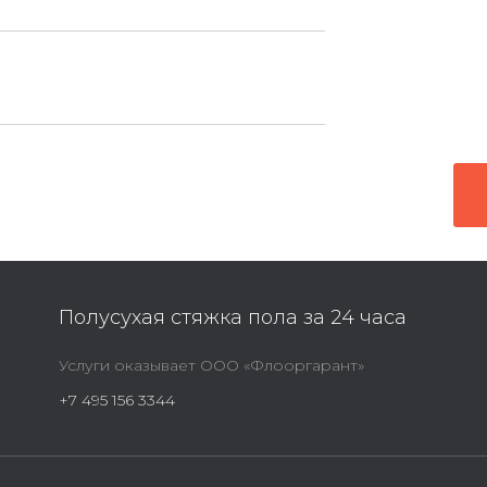
Полусухая стяжка пола за 24 часа
Услуги оказывает ООО «Флооргарант»
+7 495 156 3344