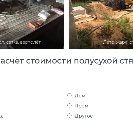
л, сетка, вертолёт
Лето, жара, с
расчёт стоимости полусухой ст
Дом
Пром
ка
Другое