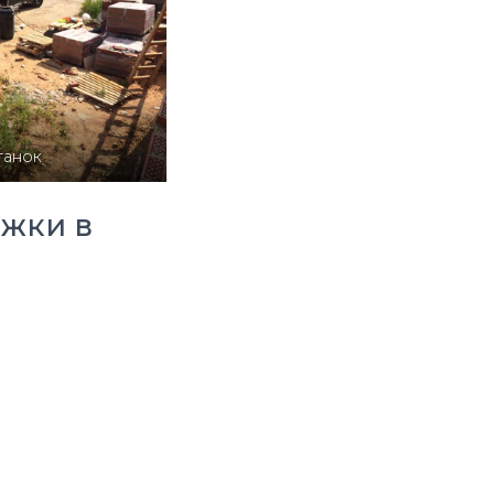
танок
яжки в