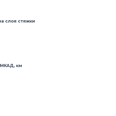
а слоя стяжки
 МКАД, км